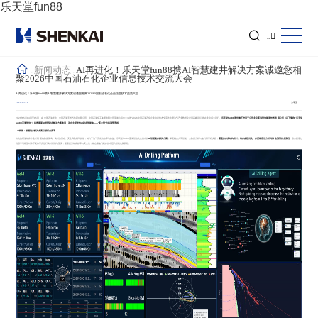
乐天堂fun88
CN
关于乐天堂fun88
业务领域
投资者关系
人才发展
公司简介
钻修井控
股票信息
合伙人时代
发展历程
井口采油
可视化年报
团队风采
企业文化
综合录井
投资者交流
员工风采
新闻动态
AI再进化！乐天堂fun88携AI智慧建井解决方案诚邀您相
可持续发展
随钻测控
联系方式
加入乐天堂fun88
聚2026中国石油石化企业信息技术交流大会
企业荣誉
数字测井
联系乐天堂fun88
智能钻井
石化仪器
工程服务
AI再进化！乐天堂fun88携AI智慧建井解决方案诚邀您相聚2026中国石油石化企业信息技术交流大会
分享至
2026.05.12
2026年5月14日至15日，由中国石油学会、中国石油天然气集团有限公司、中国石油化工集团有限公司等单位联合主办的"2026中国石油石化企业信息技术交流大会暨油气产业数智化发展高峰论坛"将在北京盛大举行。
乐天堂fun88股份旗下控股子公司北京蓝海智信能源技术有限公司（以下简称“乐天堂
fun88蓝海智信”）将携最新AI智慧建井解决方案参展，其自主研发的AI建井智能体——"蓝小智"也将强势亮相。
| AI赋能：智慧建井解决方案引领行业变革
传统的石油钻井作业长期面临数据孤岛、实时决策难、安全风险高等挑战，制约了油气开发的效率与效益。乐天堂fun88蓝海智信此次推出的
AI智慧建井解决方案
，深度融合人工智能、大数据分析与油气田工程实践，
覆盖从井身结构设计、钻井参数优化、井壁稳定性分析到风险预警的全流程
。该方案通过
机器学习模型对井下复杂工况进行实时识别与预测，显著提升钻井效率与安全性，标志着油气建井技术迈入智能化新阶段。
+86
上海市闵行区浦星公路1769号
版权所有 上海乐天堂fun88石油化工装备股份有限公司