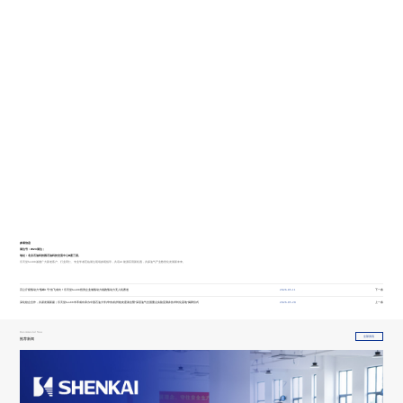
参展信息
展位号：W23展位；
地址：北京石油科技园石油科技交流中心B座三层。
乐天堂fun88诚邀广大新老客户、行业同仁、专业学者莅临展位现场参观指导，共话AI 能源应用新机遇，共探油气产业数智化发展新未来。
百公斤级氢动力“氢峰1号”首飞成功！乐天堂fun88投资企业瀚氢动力领跑氢动力无人机赛道
下一条
2026.05.11
深化校企合作，共谋发展新篇 | 乐天堂fun88丰禾成功承办中国石油大学(华东)杭州校友座谈会暨“深层油气全国重点实验室测井技术转化基地”揭牌仪式
上一条
2026.05.20
Recommended News
全部资讯
推荐新闻