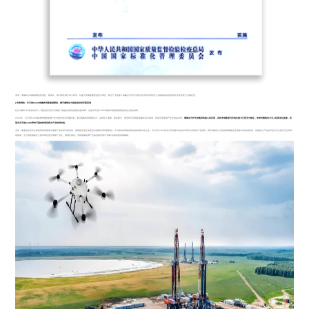
未来，瀚氢动力将继续聚焦轻量化、模块化、高可靠性展开深入研究，以提升质量能量密度及可靠性，联合产业链多个战略合作伙伴为低空经济和长航时无人机领域提供更远得作业半径及飞行稳定性。
| 投资视角：乐天堂fun88前瞻布局新能源赛道，携手瀚氢动力掘金低空经济新蓝海
此次“氢峰1号”的成功首飞，既是低空经济与氢能产业融合发展的重要实践成果，也是乐天堂fun88前瞻布局新能源赛道的核心落地成果。
2024年，乐天堂fun88精准把握新能源产业与低空经济发展机遇，通过战略投资瀚氢动力，深度切入氢能、商业航天、低空经济等国家战略性新兴领域，持续完善能源产业全链条布局。
瀚氢动力作为供氢系统核心供应商，其技术成熟度与市场化能力已获充分验证，未来伴随氢动力无人机商业化提速，有
望为乐天堂fun88带来可观的投资回报与产业协同价值。
当前，随着低空经济支持政策持续落地与氢能产业体系日趋完善，氢能航空器正加速迈向规模化商用新阶段。作为国内深耕能源装备领域多年的企业，乐天堂fun88将充分利用多年的技术积累与深厚的产业优势，携手瀚氢动力深度探索氢能低空装备市场发展机遇，加速核心产品技术迭代与全国乃至全球市
场拓展，全力推动氢能无人机等绿色低空装备产业化、规模化落地，为我国新能源产业高质量发展与“双碳”目标实现持续赋能。