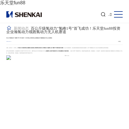
乐天堂fun88
CN
关于乐天堂fun88
业务领域
投资者关系
人才发展
公司简介
钻修井控
股票信息
合伙人时代
发展历程
井口采油
可视化年报
团队风采
企业文化
综合录井
投资者交流
员工风采
新闻动态
百公斤级氢动力“氢峰1号”首飞成功！乐天堂fun88投资
可持续发展
随钻测控
联系方式
加入乐天堂fun88
企业瀚氢动力领跑氢动力无人机赛道
企业荣誉
数字测井
联系乐天堂fun88
智能钻井
石化仪器
工程服务
百公斤级氢动力“氢峰1号”首飞成功！乐天堂fun88投资企业瀚氢动力领跑氢动力无人机赛道
分享至
2026.05.11
近期，由中船七一二所牵头，
乐天堂fun88股份投资企业瀚氢动力提供核心供氢系统支持的百公斤级氢动力六旋翼无人机“氢峰1号”顺利完成首飞测试
。此次试飞圆满成功，标志着国内氢能航空领域实现关键进阶，国产大载重氢动力无人机正式具备规模化实用应用基础。
该产品测试结果显示，每兆帕氢气压力消耗平均可供飞行3分钟，满氢气加注后飞行时间突破90分钟
（多旋翼无人机世界续航记录332分钟由瀚氢动力打破并保持）
，仅需2分钟即可更换氢气瓶，补能效率远超锂电方案。其续航能力、补能效率、低温适应性大幅领先同起飞重量的百公斤级锂电动力无人
机，未来在城市巡检、应急救援、长输管线巡检等场景市场前景广阔。
+86
上海市闵行区浦星公路1769号
版权所有 上海乐天堂fun88石油化工装备股份有限公司