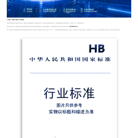
| 市场地位：瀚氢动力领跑无人机供氢赛道
凭借深厚的技术积淀与成熟的产品体系，瀚氢动力长期领跑国内无人机供氢细分赛道，产品市场占有率稳居行业前列，产品应用覆盖全国并实现海外加拿大、新加坡、日本、韩国等市场布局。
其核心自研的35MPa高集成度无人机组合阀历经多轮迭代升级与多场景项目实操检验，综合性能成熟稳定，助力相关氢能无人机产品创下续航世界纪录，
氢气利用率可达98%
。
此外，瀚氢动力作为氢燃料电池无人机供氢系统的核心供应商，深度参与了中国电器工业协会T/CEEIA 265-2017《无人机燃料电池燃料系统技术规范》的制定，以核心技术实力引领行业规范化、高质量发展，是行业公认的无人机供氢系统技术引领者、市场主导者与标准制定者。